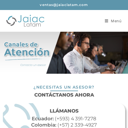
ventas@jaiaclatam.com
Menú
¿NECESITAS UN ASESOR?
CONTÁCTANOS AHORA
LLÁMANOS
Ecuador:
(+593) 4 391-7278
Colombia:
(+57) 2 339-4927