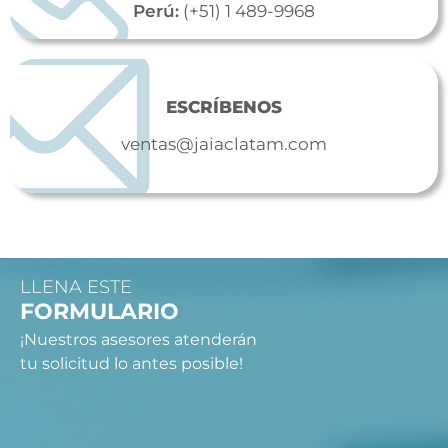
Perú:
(+51) 1 489-9968
ESCRÍBENOS
ventas@jaiaclatam.com
LLENA ESTE
FORMULARIO
¡Nuestros asesores atenderán
tu solicitud lo antes posible!